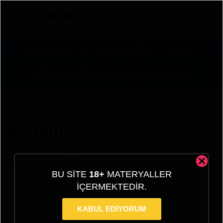
İçeriğe
geç
SPİNCO GİRİŞ İÇİN TIKLA!
SPİNCO ÜYELİK İÇİN TIKLA!
İletişim
İletişim için aşağıdaki formu doldurunuz.
BU SITE
18+
MATERYALLER
IÇERMEKTEDIR.
KABUL EDİYORUM