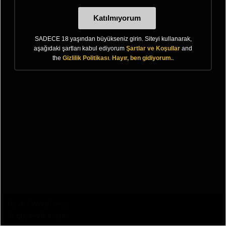
Katılmıyorum
SADECE 18 yaşından büyükseniz girin. Siteyi kullanarak,
aşağıdaki şartları kabul ediyorum
Şartlar ve Koşullar
and
the
Gizlilik Politikası
.
Hayır, ben gidiyorum.
.
Neve
|
WordPress
ile güçlendirilmiştir